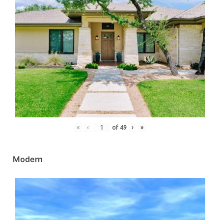
«
‹
of
49
›
»
Modern