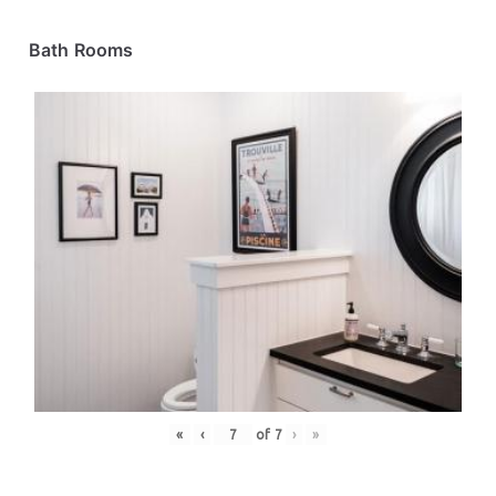
Bath Rooms
«
‹
of
7
›
»