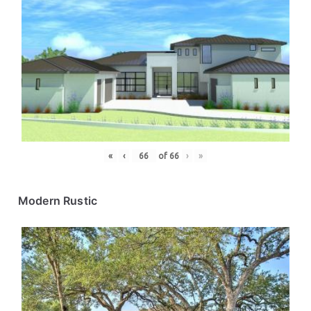
«
‹
of
66
›
»
Modern Rustic