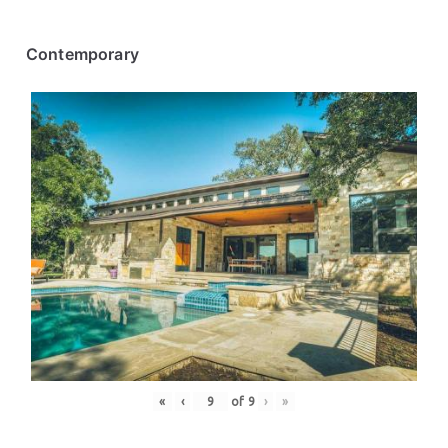
Contemporary
«
‹
of
9
›
»