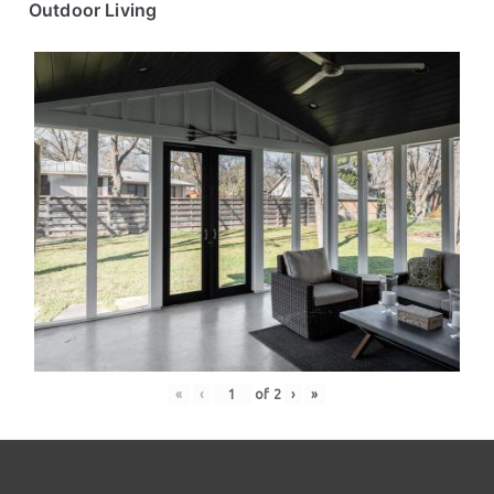
Outdoor Living
«
‹
of
2
›
»