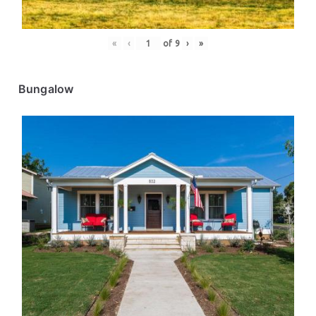
«
‹
of
9
›
»
Bungalow