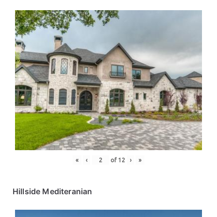
«
‹
of
12
›
»
Hillside Mediteranian