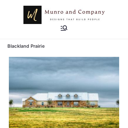
Munro and
Designs that Build People
Company
Blackland Prairie