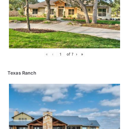
«
‹
of
7
›
»
Texas Ranch