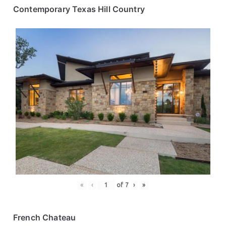
Contemporary Texas Hill Country
«
‹
of
7
›
»
French Chateau