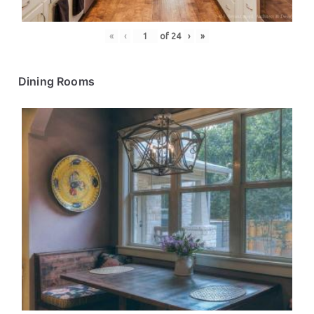
«
‹
of
24
›
»
Dining Rooms