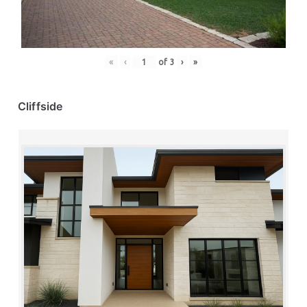
«
‹
of
3
›
»
Cliffside