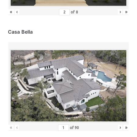
«
‹
›
»
of
8
Casa Bella
«
‹
›
»
of
90