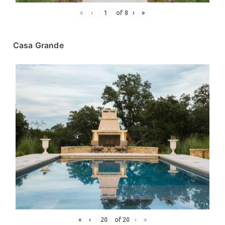
«
‹
of
8
›
»
Casa Grande
«
‹
of
20
›
»