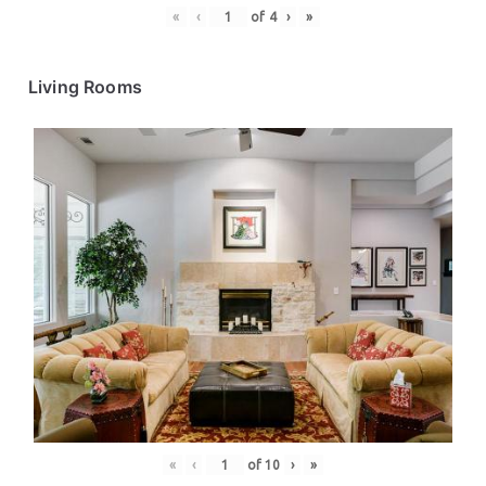
«
‹
of
4
›
»
Living Rooms
«
‹
of
10
›
»