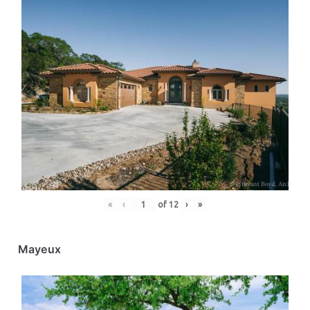
«
‹
of
12
›
»
Mayeux