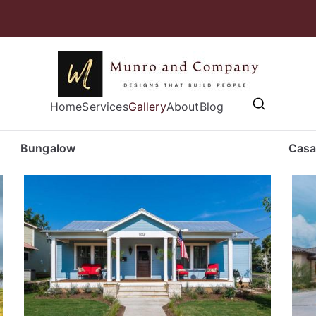
Munro and
Home
Services
Gallery
Designs that Build People
About
Blog
Bungalow
Casa