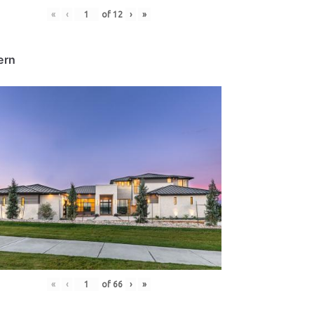
«
‹
of
12
›
»
ern
«
‹
of
66
›
»