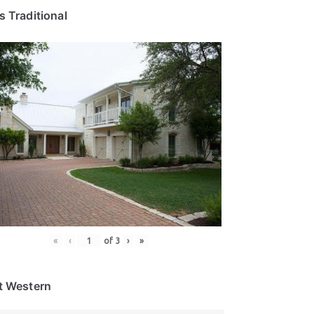
s Traditional
«
‹
of
3
›
»
t Western