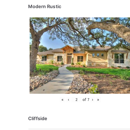
Modern Rustic
«
‹
of
7
›
»
Cliffside