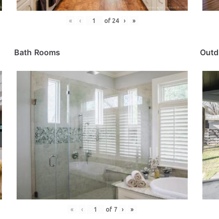
«
‹
of
24
›
»
Bath Rooms
Outd
«
‹
of
7
›
»