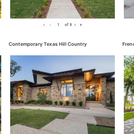
«
‹
of
8
›
»
Contemporary Texas Hill Country
Fren