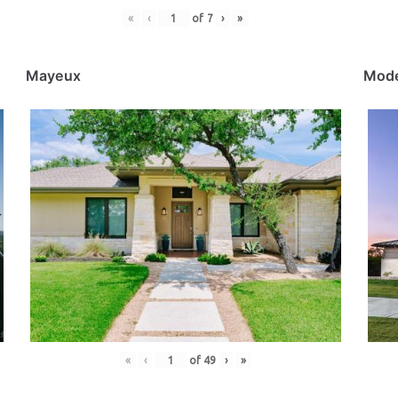
«
‹
of
7
›
»
Mayeux
Mod
«
‹
of
49
›
»