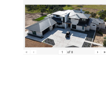
«
‹
›
»
of
8