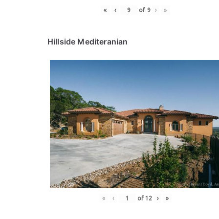
«
‹
of
9
›
»
Hillside Mediteranian
«
‹
of
12
›
»