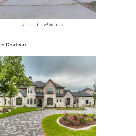
«
‹
of
20
›
»
ch Chateau