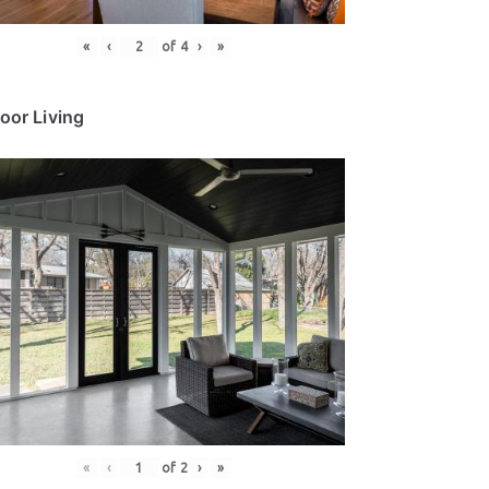
«
‹
of
4
›
»
oor Living
«
‹
of
2
›
»