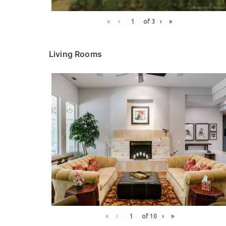
«
‹
of
3
›
»
Living Rooms
«
‹
of
10
›
»