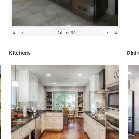
«
‹
›
»
of
90
Kitchens
Dini