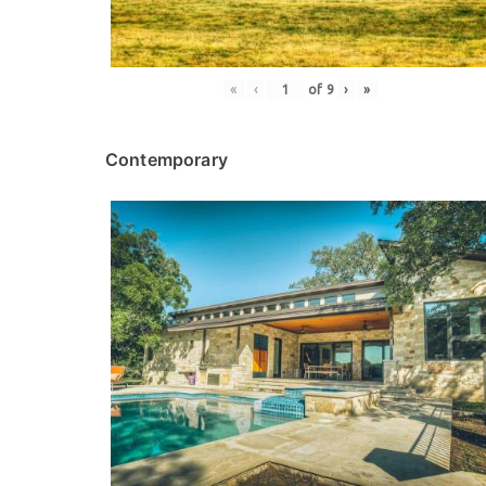
«
‹
of
9
›
»
Contemporary