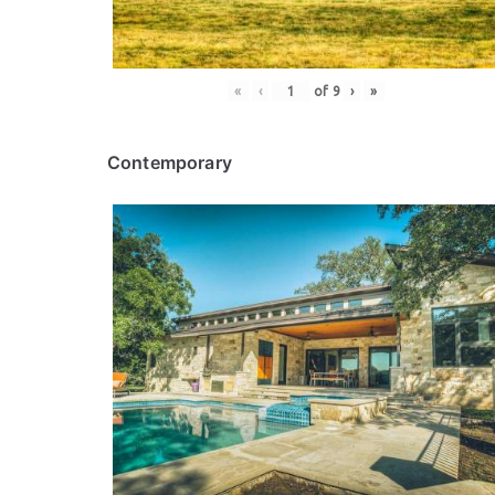
«
‹
of
9
›
»
Contemporary