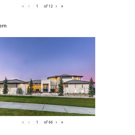
«
‹
of
12
›
»
ern
«
‹
of
66
›
»