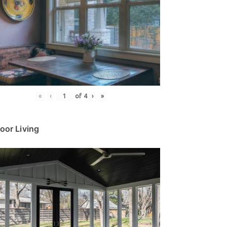
«
‹
of
4
›
»
oor Living