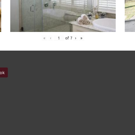
«
‹
of
7
›
»
ok