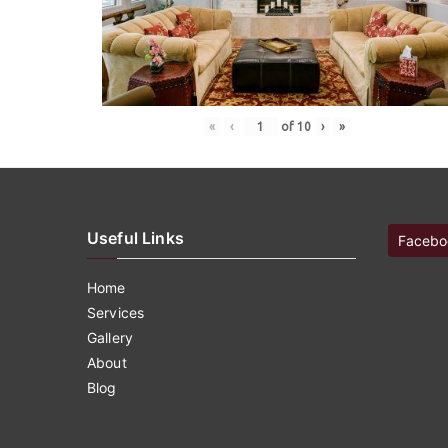
«
‹
of
10
›
»
Useful Links
Facebo
Home
Services
Gallery
About
Blog