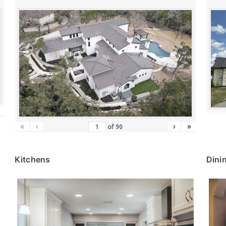
«
‹
›
»
of
90
Kitchens
Dini