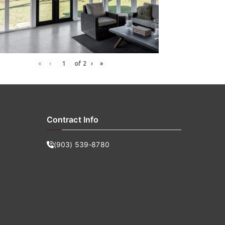
«
‹
of
2
›
»
Contract Info
(903) 539-8780