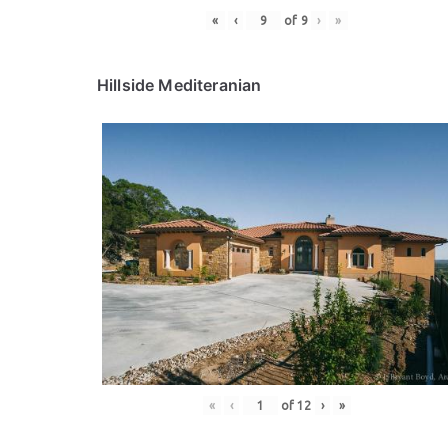
«
‹
of
9
›
»
Hillside Mediteranian
«
‹
of
12
›
»