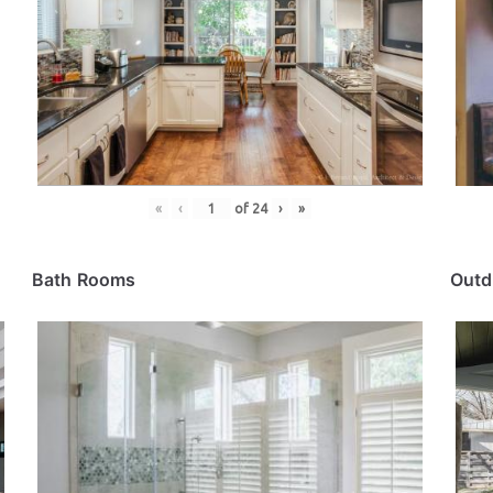
«
‹
of
24
›
»
Bath Rooms
Outd