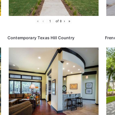
«
‹
of
8
›
»
Contemporary Texas Hill Country
Fren