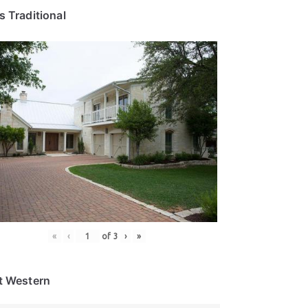
s Traditional
«
‹
of
3
›
»
t Western