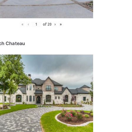
«
‹
of
20
›
»
ch Chateau