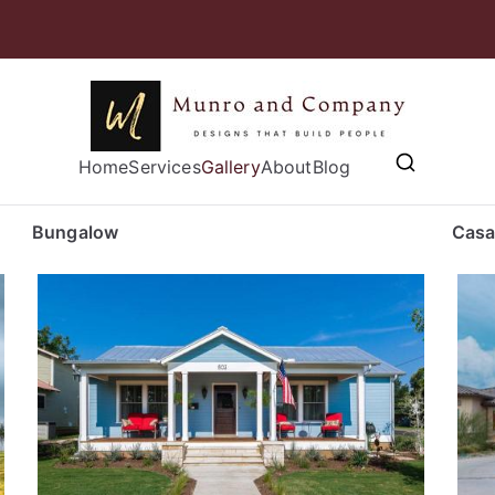
Munro and
Home
Services
Gallery
Designs that Build People
About
Blog
Bungalow
Casa