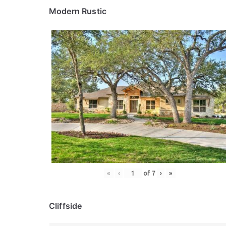
Modern Rustic
«
‹
of
7
›
»
Cliffside