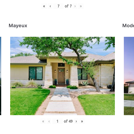
«
‹
of
7
›
»
Mayeux
Mod
«
‹
of
49
›
»