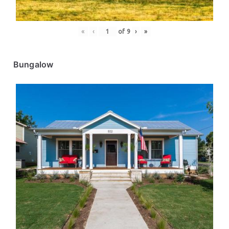
«
‹
of
9
›
»
Bungalow