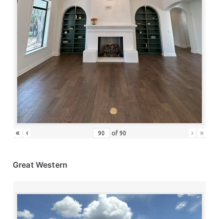
«
‹
›
»
of
90
Great Western