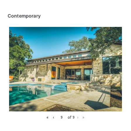
Contemporary
«
‹
of
9
›
»