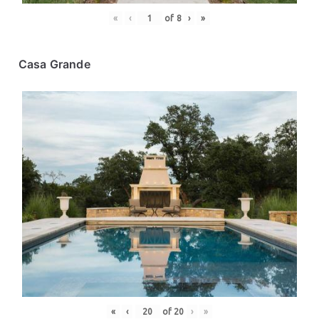
«
‹
of
8
›
»
Casa Grande
«
‹
of
20
›
»