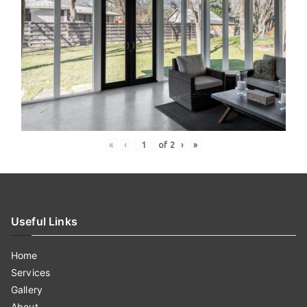
«
‹
of
2
›
»
Useful Links
Home
Services
Gallery
About