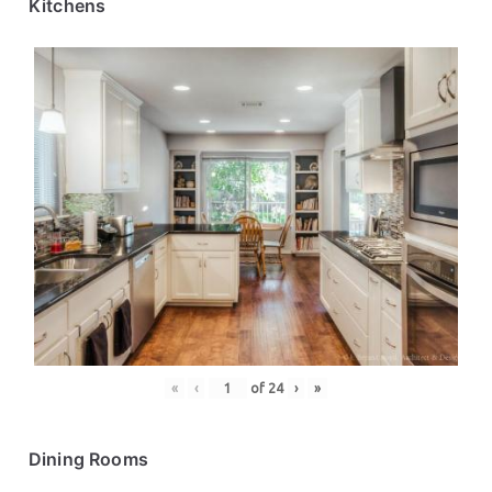
Kitchens
«
‹
of
24
›
»
Dining Rooms