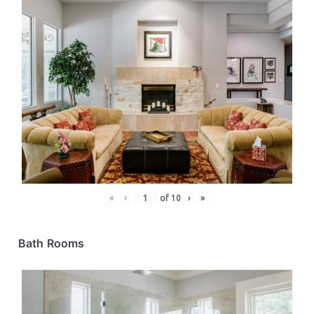
«
‹
of
10
›
»
Bath Rooms