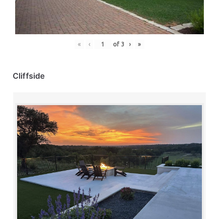
«
‹
of
3
›
»
Cliffside