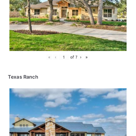
«
‹
of
7
›
»
Texas Ranch