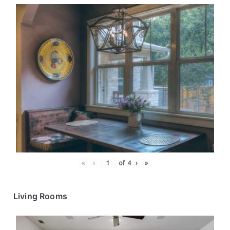
«
‹
of
4
›
»
Living Rooms