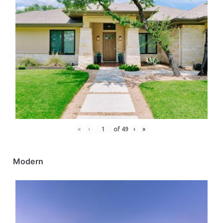
«
‹
of
49
›
»
Modern