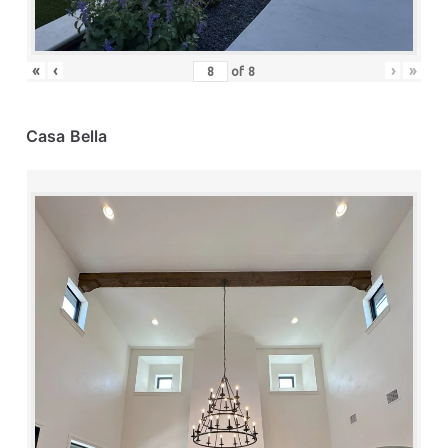
«
‹
›
»
of
8
Casa Bella