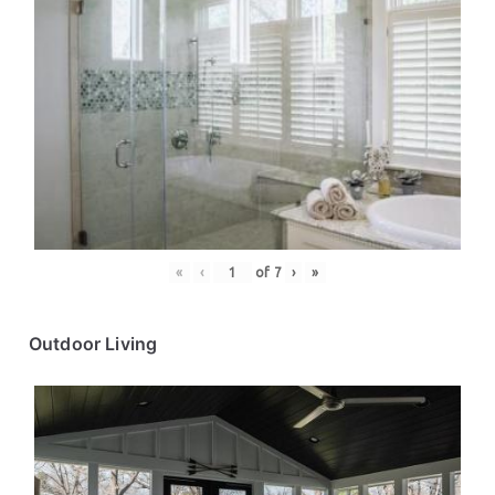
«
‹
of
7
›
»
Outdoor Living