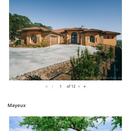
«
‹
of
12
›
»
Mayeux