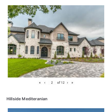
«
‹
of
12
›
»
Hillside Mediteranian