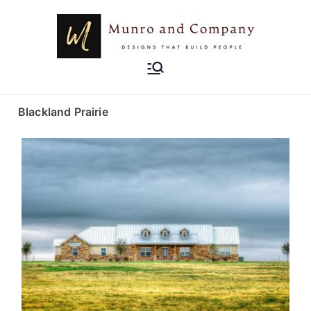
Munro and
Designs that Build People
Company
Blackland Prairie