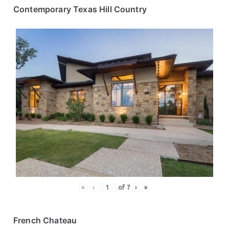
Contemporary Texas Hill Country
«
‹
of
7
›
»
French Chateau