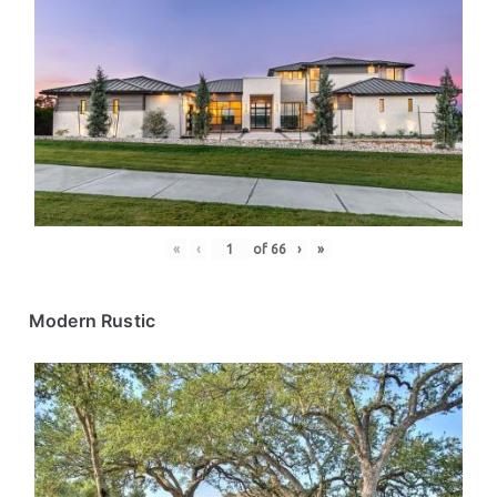
«
‹
of
66
›
»
Modern Rustic