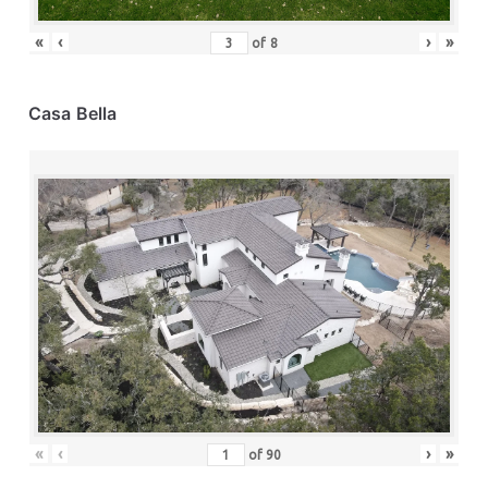
«
‹
›
»
of
8
Casa Bella
«
‹
›
»
of
90