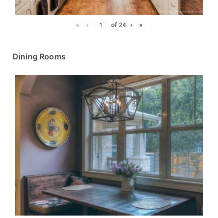
«
‹
of
24
›
»
Dining Rooms