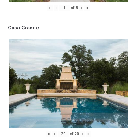
«
‹
of
8
›
»
Casa Grande
«
‹
of
20
›
»