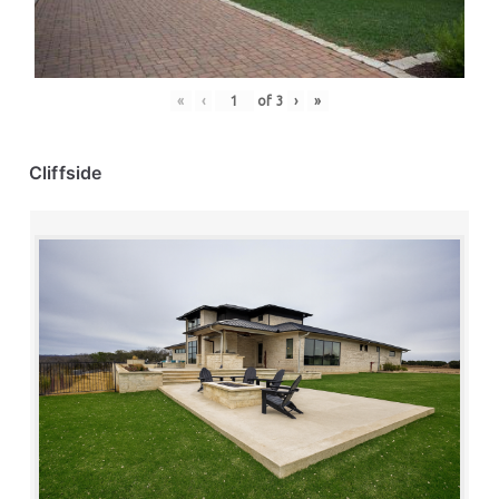
«
‹
of
3
›
»
Cliffside