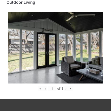
Outdoor Living
«
‹
of
2
›
»