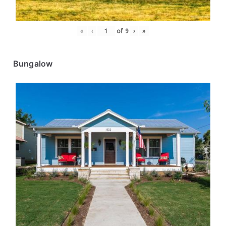
«
‹
of
9
›
»
Bungalow