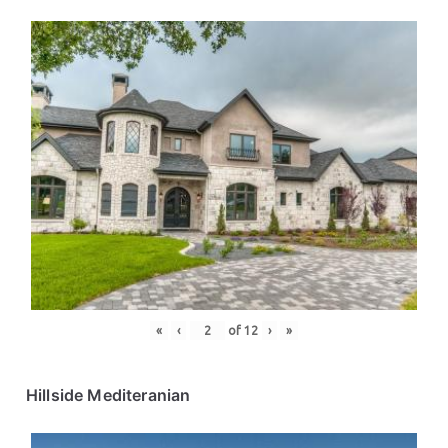
«
‹
of
12
›
»
Hillside Mediteranian