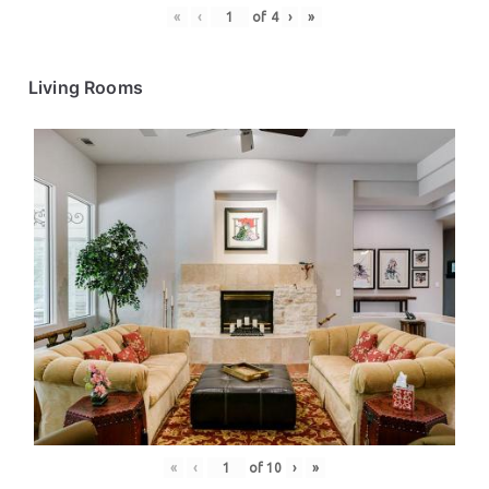
«
‹
of
4
›
»
Living Rooms
«
‹
of
10
›
»