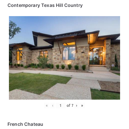
Contemporary Texas Hill Country
«
‹
of
7
›
»
French Chateau