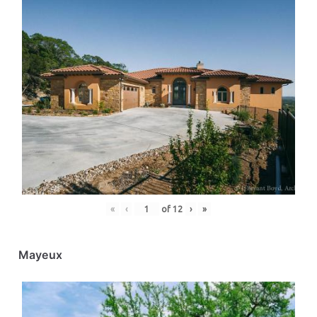
«
‹
of
12
›
»
Mayeux