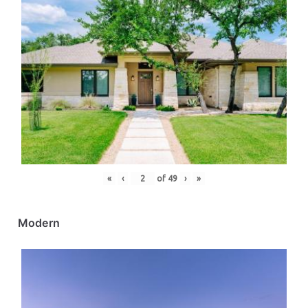
«
‹
of
49
›
»
Modern