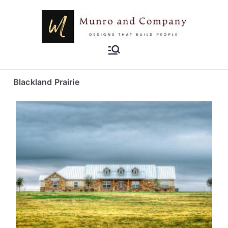
Munro and
Designs that Build People
Company
Blackland Prairie