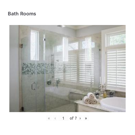
Bath Rooms
«
‹
of
7
›
»