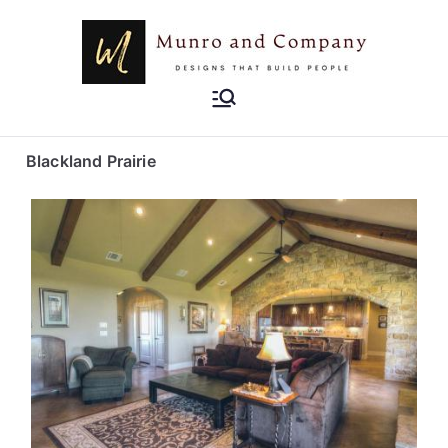
Munro and
Designs that Build People
Company
Blackland Prairie