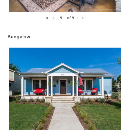
«
‹
of
9
›
»
Bungalow