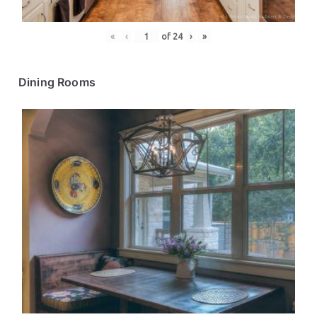
«
‹
of
24
›
»
Dining Rooms