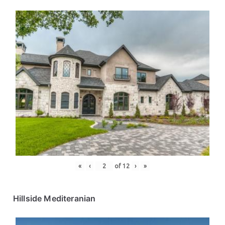
«
‹
of
12
›
»
Hillside Mediteranian