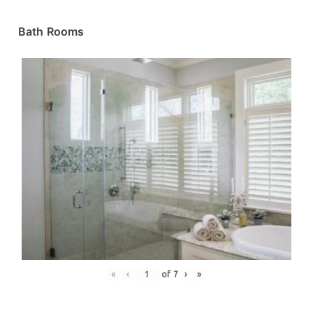
Bath Rooms
«
‹
of
7
›
»