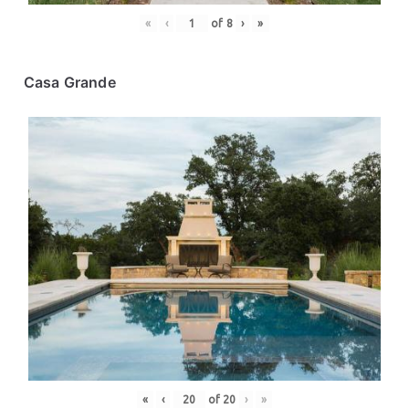
«
‹
of
8
›
»
Casa Grande
«
‹
of
20
›
»