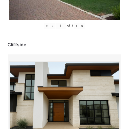
«
‹
of
3
›
»
Cliffside