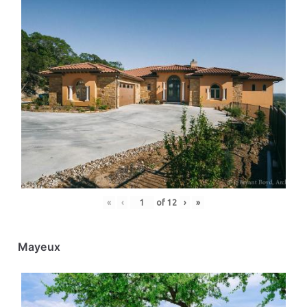
«
‹
of
12
›
»
Mayeux