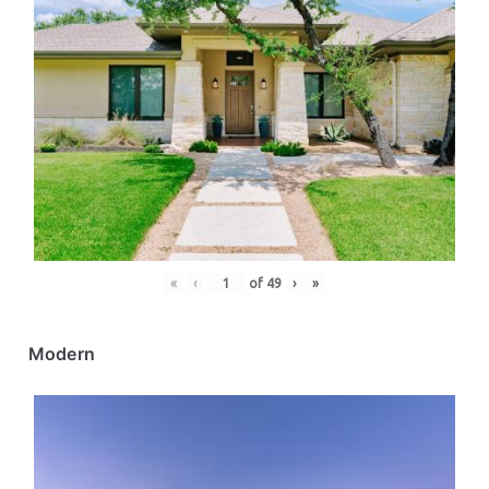
«
‹
of
49
›
»
Modern