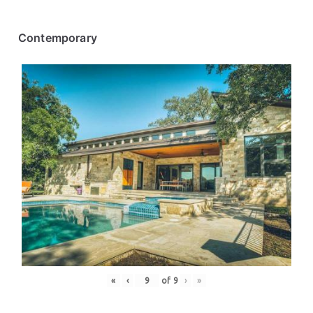
Contemporary
«
‹
of
9
›
»