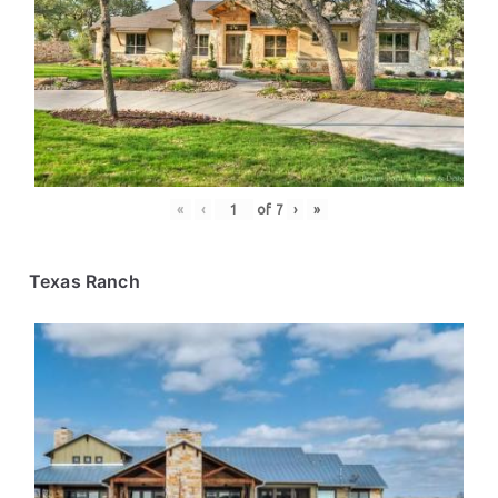
«
‹
of
7
›
»
Texas Ranch