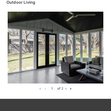
Outdoor Living
«
‹
of
2
›
»