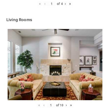
«
‹
of
4
›
»
Living Rooms
«
‹
of
10
›
»