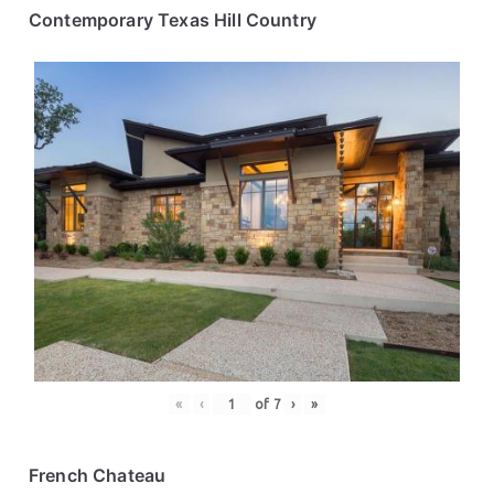
Contemporary Texas Hill Country
«
‹
of
7
›
»
French Chateau