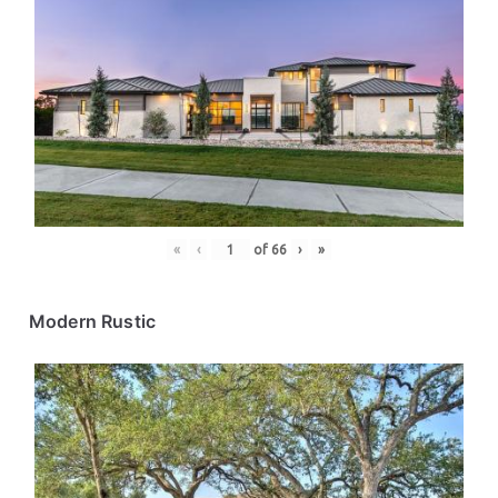
«
‹
of
66
›
»
Modern Rustic