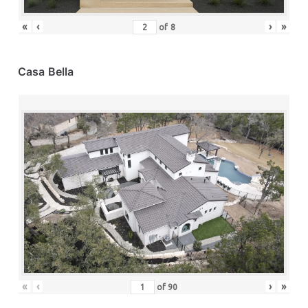
«
‹
›
»
of
8
Casa Bella
«
‹
›
»
of
90