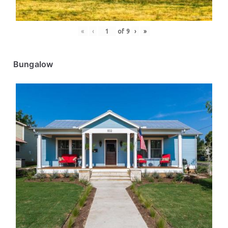
«
‹
of
9
›
»
Bungalow