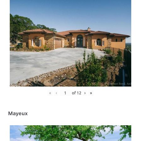
«
‹
of
12
›
»
Mayeux