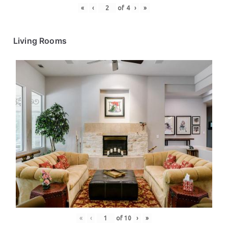
«
‹
of
4
›
»
Living Rooms
«
‹
of
10
›
»