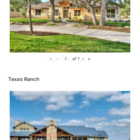
«
‹
of
7
›
»
Texas Ranch