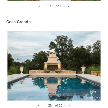
«
‹
of
8
›
»
Casa Grande
«
‹
of
20
›
»