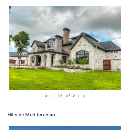
«
‹
of
12
›
»
Hillside Mediteranian