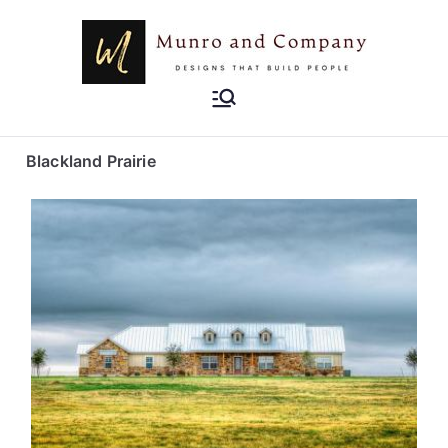
Munro and
Designs that Build People
Company
Blackland Prairie