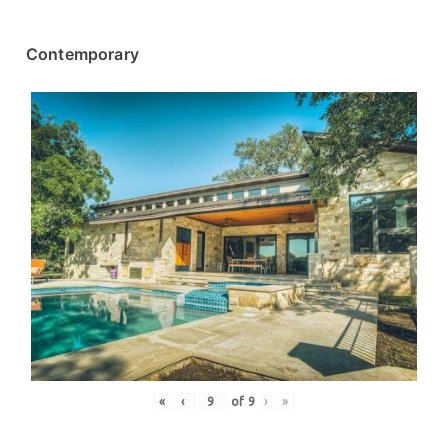
Contemporary
«
‹
of
9
›
»