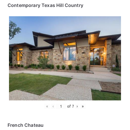
Contemporary Texas Hill Country
«
‹
of
7
›
»
French Chateau