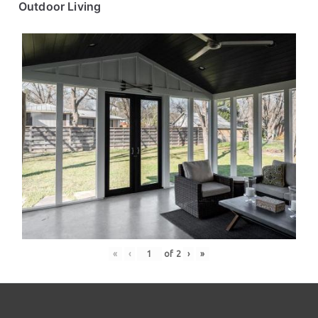
Outdoor Living
«
‹
of
2
›
»