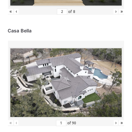
«
‹
›
»
of
8
Casa Bella
«
‹
›
»
of
90