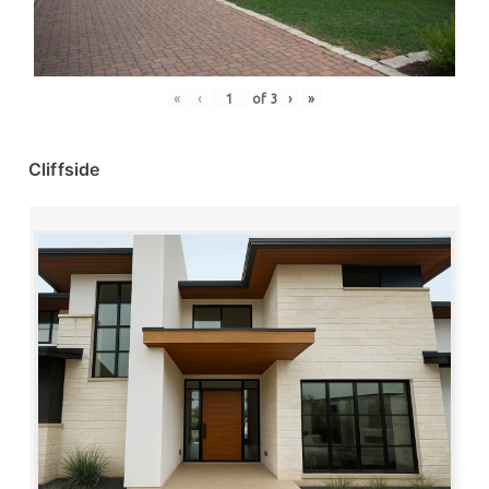
«
‹
of
3
›
»
Cliffside