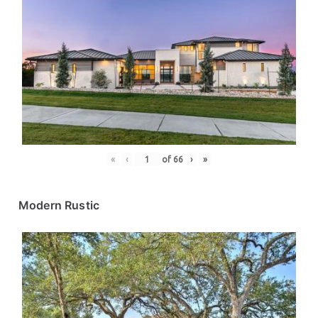
«
‹
of
66
›
»
Modern Rustic