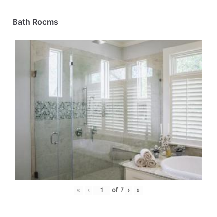
Bath Rooms
«
‹
of
7
›
»