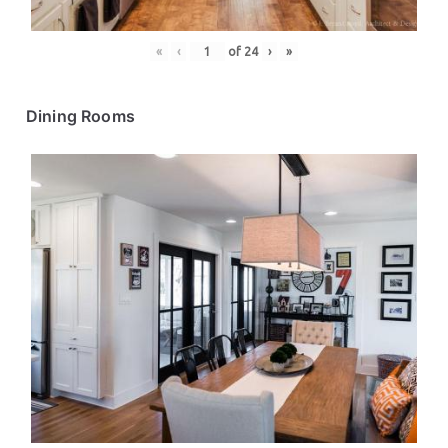
«
‹
of
24
›
»
Dining Rooms