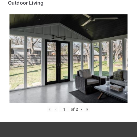
Outdoor Living
«
‹
of
2
›
»