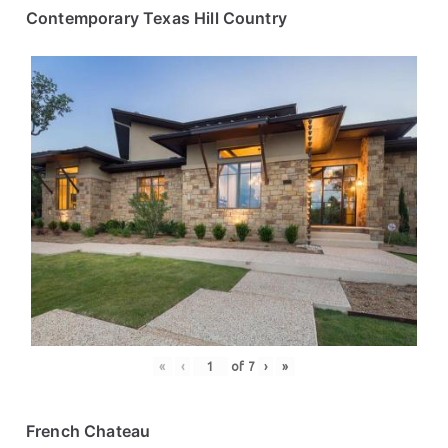
Contemporary Texas Hill Country
«
‹
of
7
›
»
French Chateau