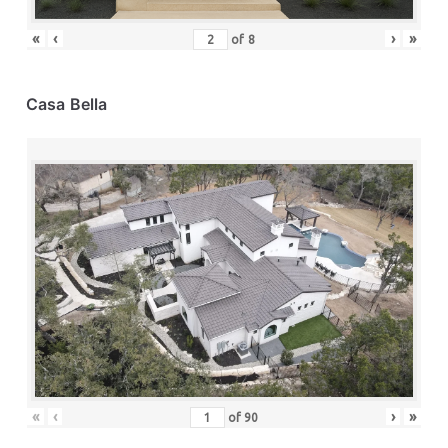
«
‹
›
»
of
8
Casa Bella
«
‹
›
»
of
90