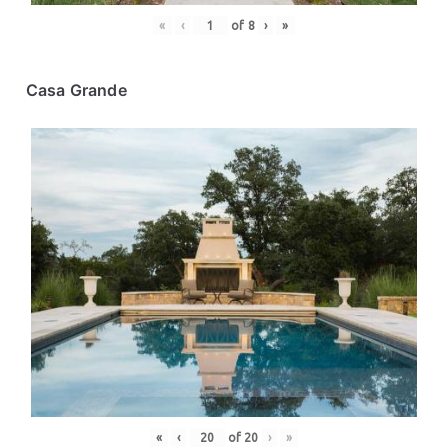
«
‹
of
8
›
»
Casa Grande
«
‹
of
20
›
»