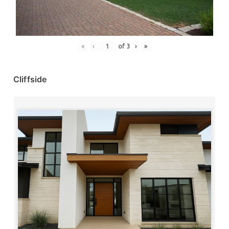
«
‹
of
3
›
»
Cliffside