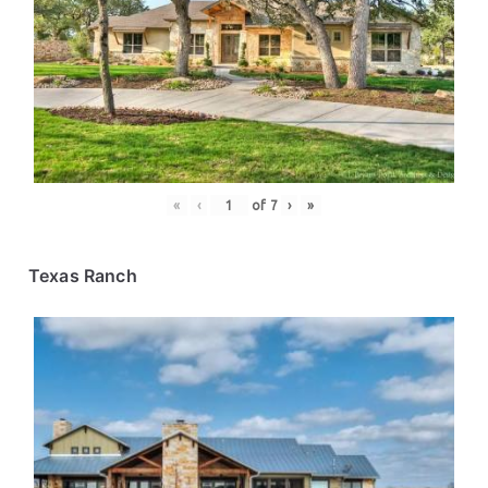
«
‹
of
7
›
»
Texas Ranch