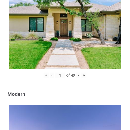
«
‹
of
49
›
»
Modern