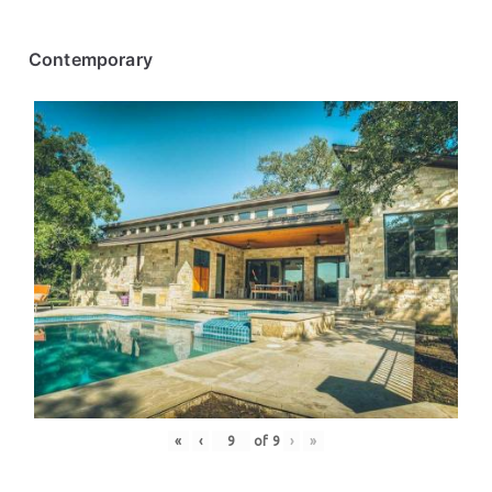
Contemporary
«
‹
of
9
›
»