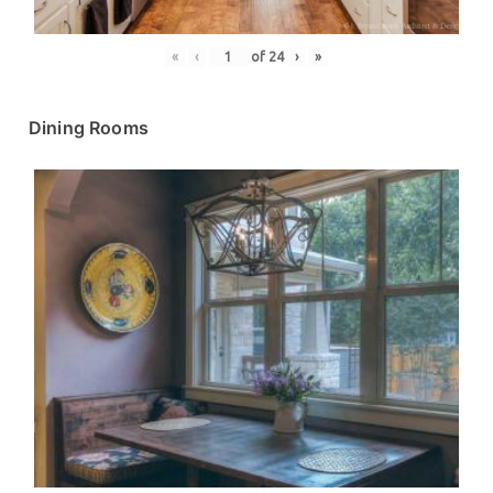
«
‹
of
24
›
»
Dining Rooms