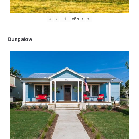
«
‹
of
9
›
»
Bungalow