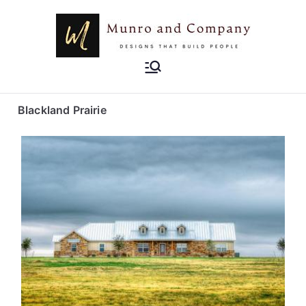
Munro and
Designs that Build People
Company
Blackland Prairie