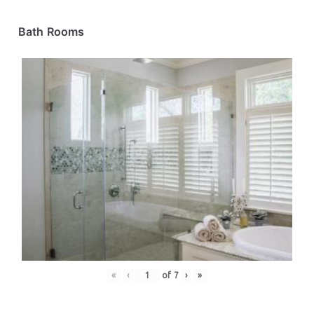
Bath Rooms
«
‹
of
7
›
»