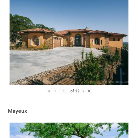
«
‹
of
12
›
»
Mayeux