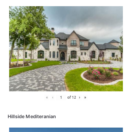
«
‹
of
12
›
»
Hillside Mediteranian