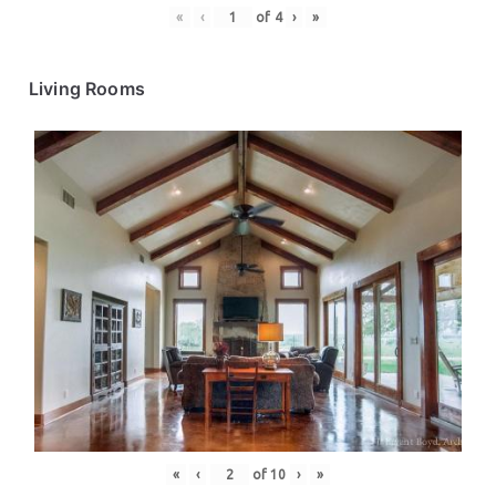
«
‹
of
4
›
»
Living Rooms
«
‹
of
10
›
»