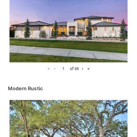
«
‹
of
66
›
»
Modern Rustic