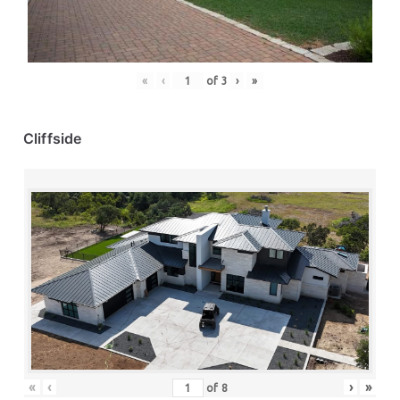
«
‹
of
3
›
»
Cliffside
«
‹
›
»
of
8