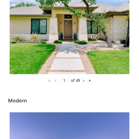
«
‹
of
49
›
»
Modern