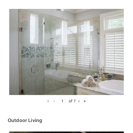
«
‹
of
7
›
»
Outdoor Living