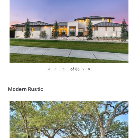
«
‹
of
66
›
»
Modern Rustic