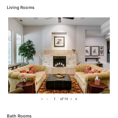
Living Rooms
«
‹
of
10
›
»
Bath Rooms