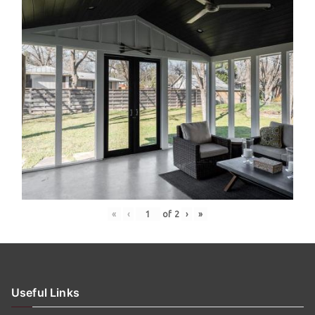
«
‹
of
2
›
»
Useful Links