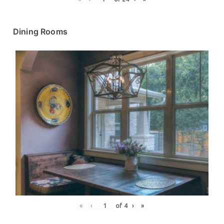
Dining Rooms
«
‹
of
4
›
»