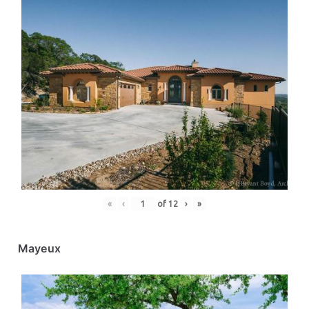
«
‹
of
12
›
»
Mayeux