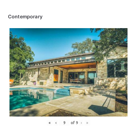
Contemporary
«
‹
of
9
›
»