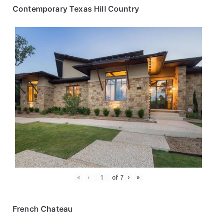
Contemporary Texas Hill Country
«
‹
of
7
›
»
French Chateau