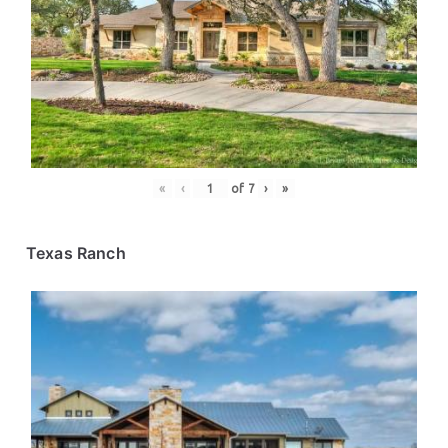
«
‹
of
7
›
»
Texas Ranch