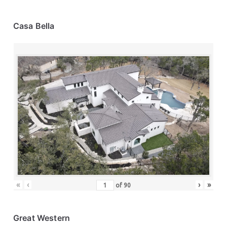
Casa Bella
«
‹
›
»
of
90
Great Western