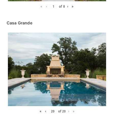
«
‹
of
8
›
»
Casa Grande
«
‹
of
20
›
»