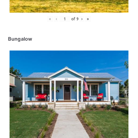
«
‹
of
9
›
»
Bungalow