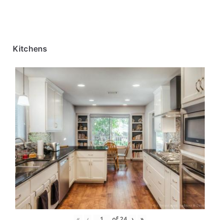
Kitchens
«
‹
of
24
›
»