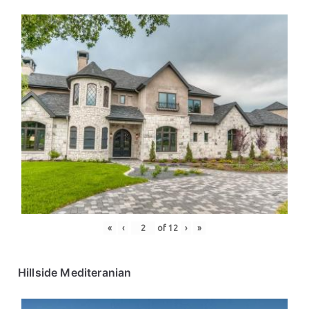
«
‹
of
12
›
»
Hillside Mediteranian