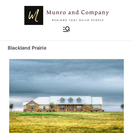
Munro and
Designs that Build People
Company
Blackland Prairie