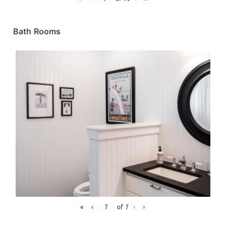
Bath Rooms
«
‹
of
7
›
»