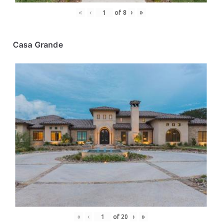
«
‹
of
8
›
»
Casa Grande
«
‹
of
20
›
»