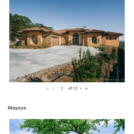
«
‹
of
12
›
»
Mayeux