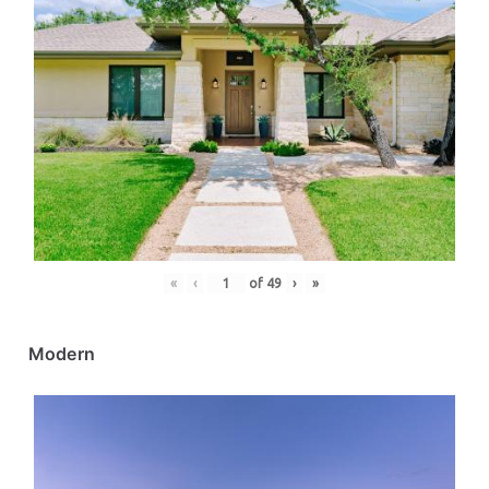
«
‹
of
49
›
»
Modern