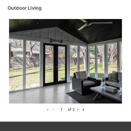
Outdoor Living
«
‹
of
2
›
»