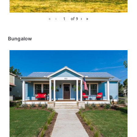
«
‹
of
9
›
»
Bungalow