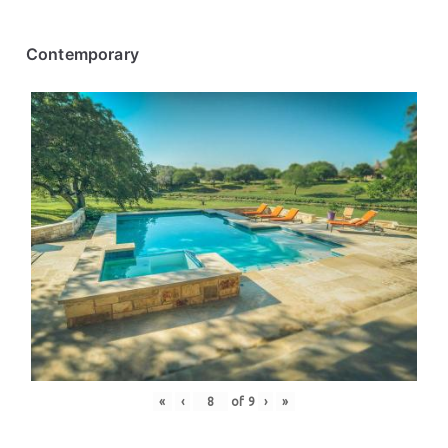
Contemporary
«
‹
of
9
›
»