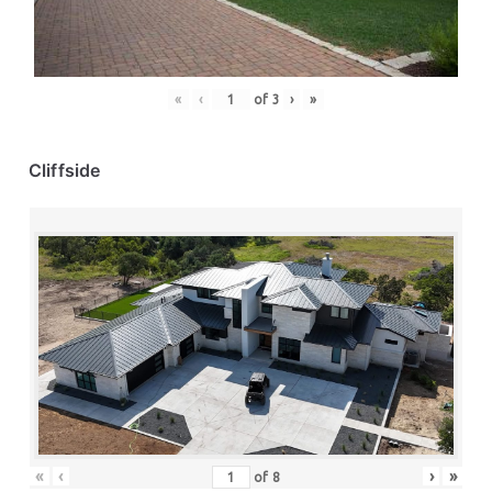
«
‹
of
3
›
»
Cliffside
«
‹
›
»
of
8