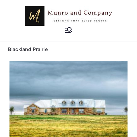
Munro and
Designs that Build People
Company
Blackland Prairie