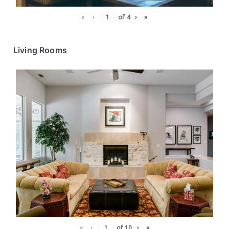
«
‹
of
4
›
»
Living Rooms
«
‹
of
10
›
»