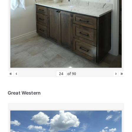
«
‹
›
»
of
90
Great Western