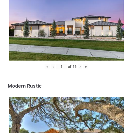
«
‹
of
66
›
»
Modern Rustic