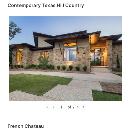
Contemporary Texas Hill Country
«
‹
of
7
›
»
French Chateau