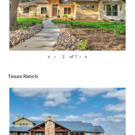
«
‹
of
7
›
»
Texas Ranch