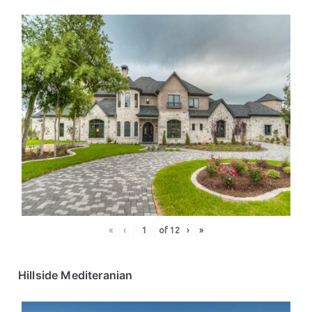
«
‹
of
12
›
»
Hillside Mediteranian