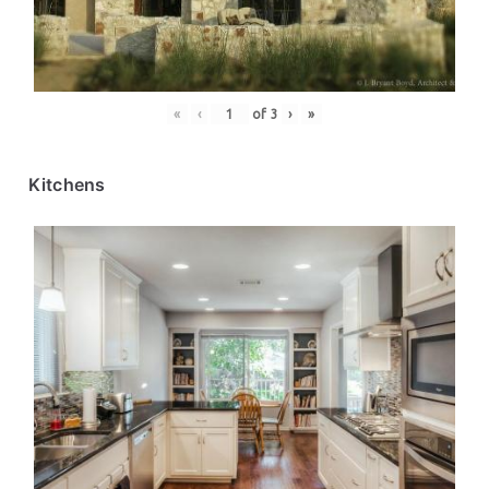
«
‹
of
3
›
»
Kitchens