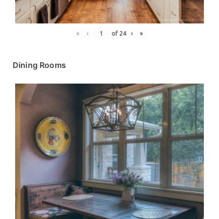
«
‹
of
24
›
»
Dining Rooms