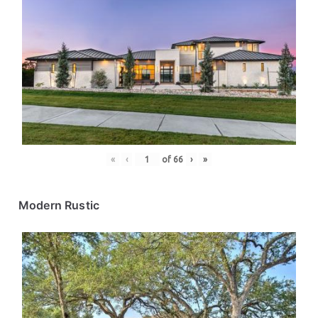
«
‹
of
66
›
»
Modern Rustic