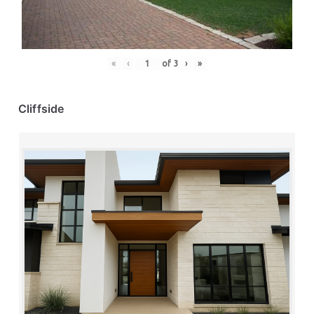
«
‹
of
3
›
»
Cliffside