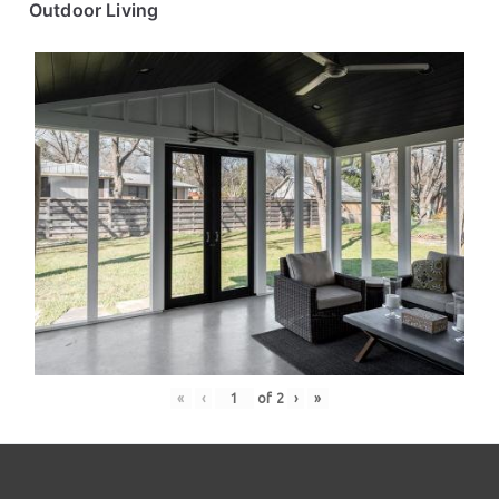
Outdoor Living
«
‹
of
2
›
»