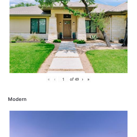
«
‹
of
49
›
»
Modern