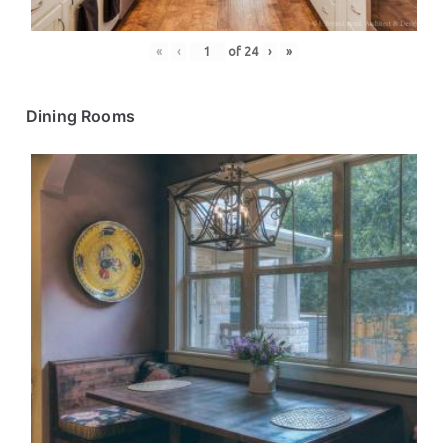
«
‹
of
24
›
»
Dining Rooms