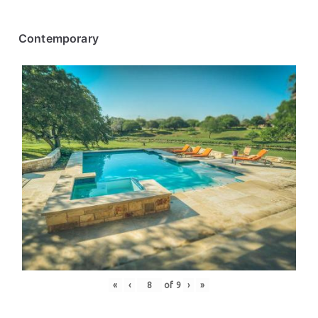
Contemporary
«
‹
of
9
›
»