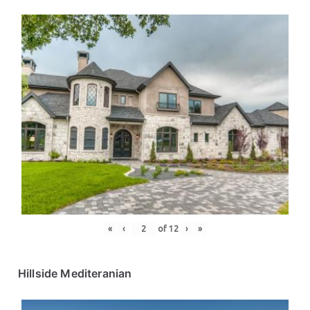
«
‹
of
12
›
»
Hillside Mediteranian