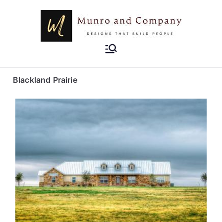
Munro and
Designs that Build People
Company
Blackland Prairie