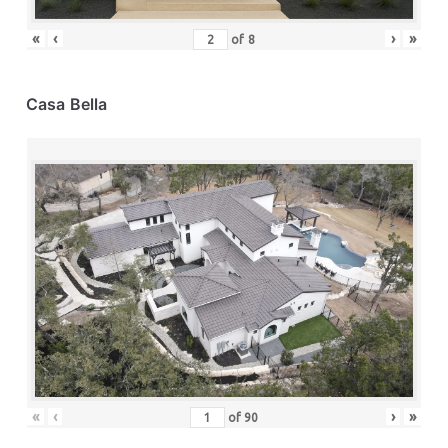
«
‹
›
»
of
8
Casa Bella
«
‹
›
»
of
90