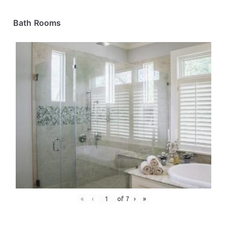
Bath Rooms
«
‹
of
7
›
»