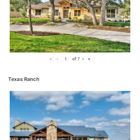
«
‹
of
7
›
»
Texas Ranch