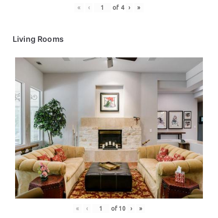
«
‹
of
4
›
»
Living Rooms
«
‹
of
10
›
»