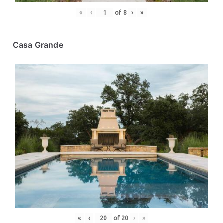
«
‹
of
8
›
»
Casa Grande
«
‹
of
20
›
»