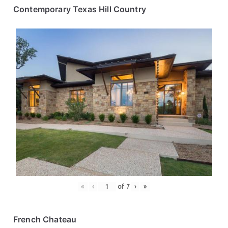
Contemporary Texas Hill Country
«
‹
of
7
›
»
French Chateau