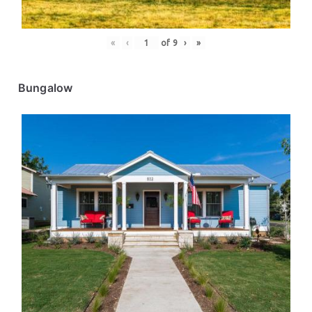
«
‹
of
9
›
»
Bungalow