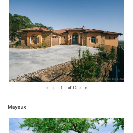
«
‹
of
12
›
»
Mayeux