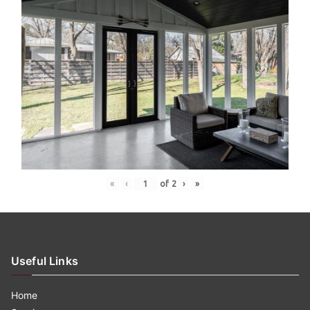
«
‹
of
2
›
»
Useful Links
Home