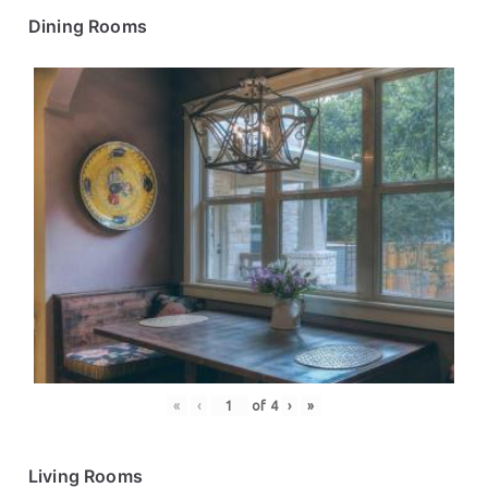
Dining Rooms
«
‹
of
4
›
»
Living Rooms