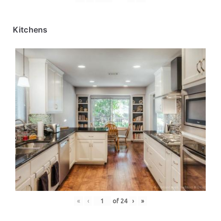
Kitchens
«
‹
of
24
›
»