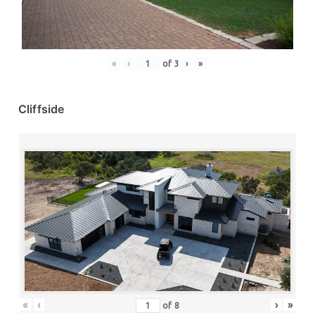
«
‹
of
3
›
»
Cliffside
«
‹
›
»
of
8