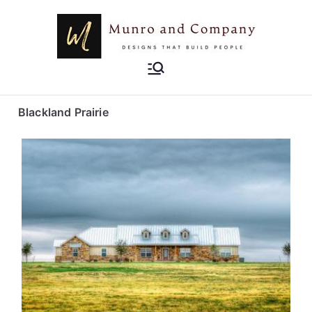
Munro and
Designs that Build People
Company
Blackland Prairie