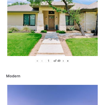
«
‹
of
49
›
»
Modern