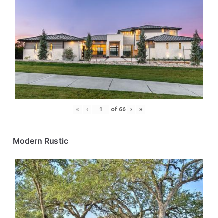
«
‹
of
66
›
»
Modern Rustic