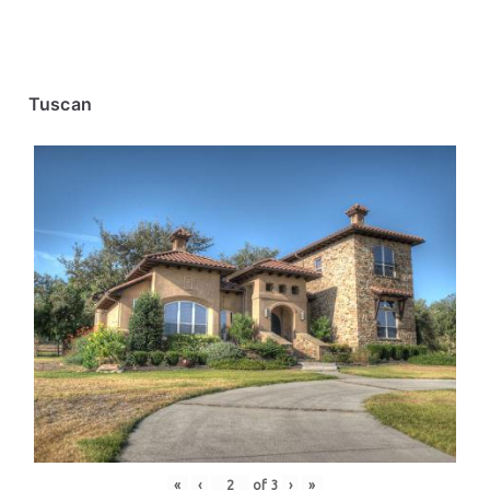
Tuscan
«
‹
of
3
›
»