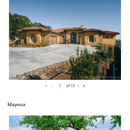
«
‹
of
12
›
»
Mayeux