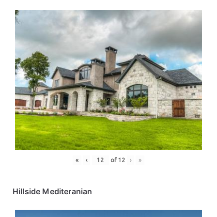
«
‹
of
12
›
»
Hillside Mediteranian