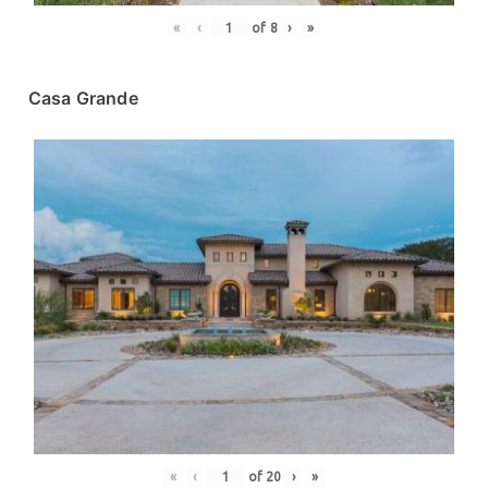
«
‹
of
8
›
»
Casa Grande
«
‹
of
20
›
»