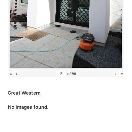
«
‹
›
»
of
90
Great Western
No Images found.