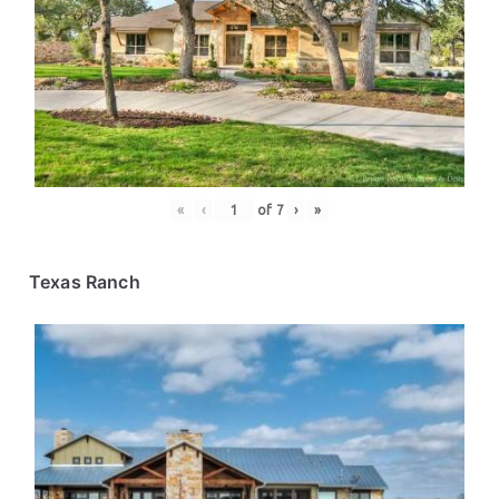
«
‹
of
7
›
»
Texas Ranch