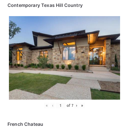
Contemporary Texas Hill Country
«
‹
of
7
›
»
French Chateau