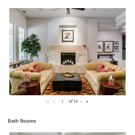
«
‹
of
10
›
»
Bath Rooms