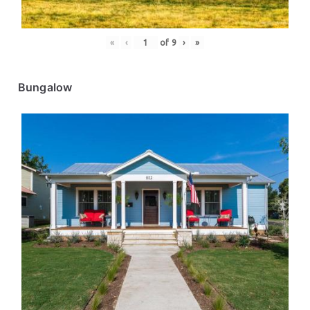
«
‹
of
9
›
»
Bungalow