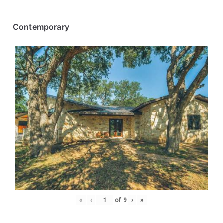
Contemporary
«
‹
of
9
›
»