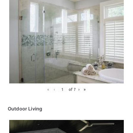
«
‹
of
7
›
»
Outdoor Living