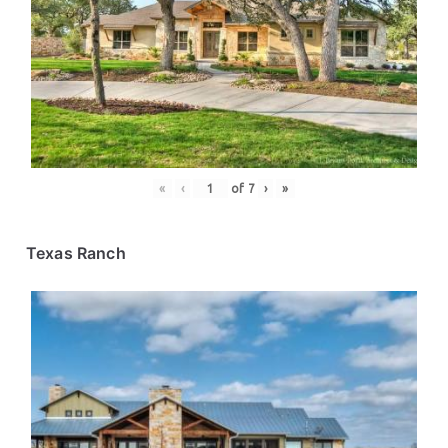
«
‹
of
7
›
»
Texas Ranch