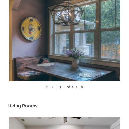
«
‹
of
4
›
»
Living Rooms