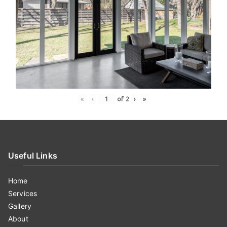
«
‹
of
2
›
»
Useful Links
Home
Services
Gallery
About