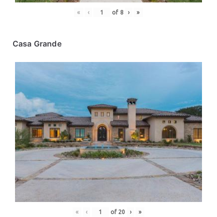
«
‹
of
8
›
»
Casa Grande
«
‹
of
20
›
»