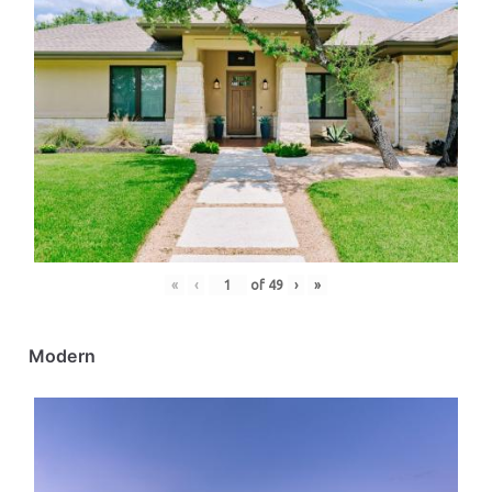
«
‹
of
49
›
»
Modern