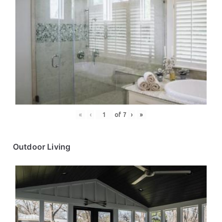
«
‹
of
7
›
»
Outdoor Living