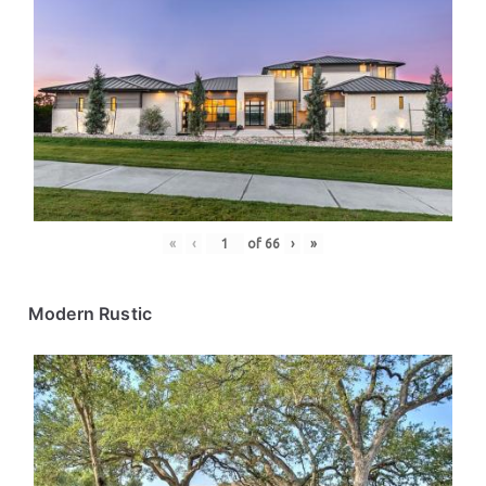
«
‹
of
66
›
»
Modern Rustic