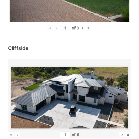
«
‹
of
3
›
»
Cliffside
«
‹
›
»
of
8