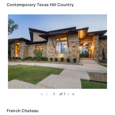
Contemporary Texas Hill Country
«
‹
of
7
›
»
French Chateau