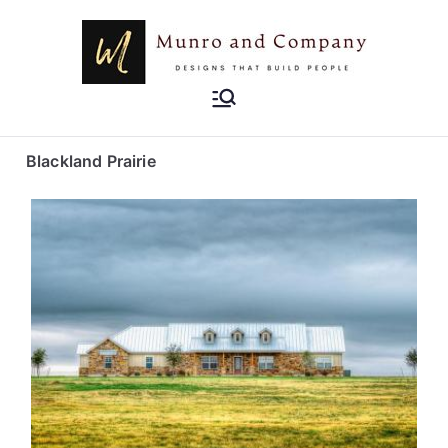
Munro and
Designs that Build People
Company
Blackland Prairie