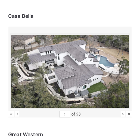
Casa Bella
«
‹
›
»
of
90
Great Western