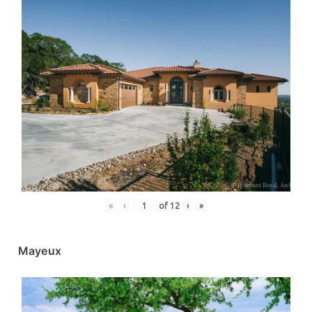
«
‹
of
12
›
»
Mayeux