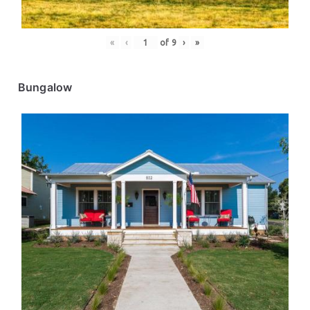
«
‹
of
9
›
»
Bungalow