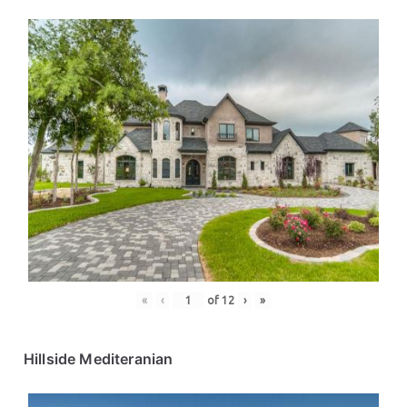
«
‹
of
12
›
»
Hillside Mediteranian