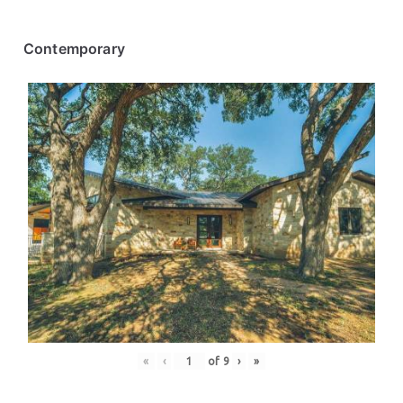
Contemporary
«
‹
of
9
›
»