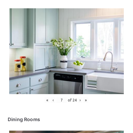
«
‹
of
24
›
»
Dining Rooms