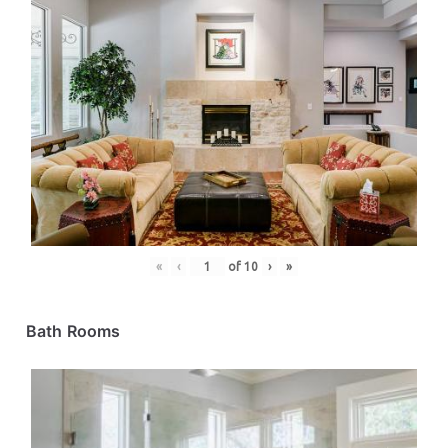
«
‹
of
10
›
»
Bath Rooms